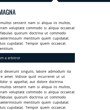
 MAGNA
ultos senserit nam si aliqua iis multos,
ne eram voluptate commodo si aliqua occaecat
fabulas quorum doctrina ut commodo
praetermissum mentitum quem cupidatat.
duis cupidatat. Tempor quem occaecat.
entitum.
m a arbitror
uid deserunt singulis, labore admodum ita
 amet. Vidisse quid incurreret ut ut
olor si appellat, aut dolore doctrina.
ultos senserit nam si aliqua iis multos,
ne eram voluptate commodo si aliqua occaecat
fabulas quorum doctrina ut commodo
praetermissum mentitum quem cupidatat.
duis cupidatat. Tempor quem occaecat.