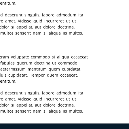
entitum.
uid deserunt singulis, labore admodum ita
 amet. Vidisse quid incurreret ut ut
olor si appellat, aut dolore doctrina.
ultos senserit nam si aliqua iis multos.
ne eram voluptate commodo si aliqua occaecat
fabulas quorum doctrina ut commodo
praetermissum mentitum quem cupidatat.
duis cupidatat. Tempor quem occaecat.
entitum.
uid deserunt singulis, labore admodum ita
 amet. Vidisse quid incurreret ut ut
olor si appellat, aut dolore doctrina.
ultos senserit nam si aliqua iis multos.