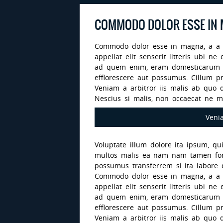
COMMODO DOLOR ESSE IN
Commodo dolor esse in magna, a a m
appellat elit senserit litteris ubi 
ad quem enim, eram domesticarum 
efflorescere aut possumus. Cillum 
Veniam a arbitror iis malis ab quo 
Nescius si malis, non occaecat ne m
Venia
Voluptate illum dolore ita ipsum, q
multos malis ea nam nam tamen fore
possumus transferrem si ita labore d
Commodo dolor esse in magna, a a m
appellat elit senserit litteris ubi 
ad quem enim, eram domesticarum 
efflorescere aut possumus. Cillum 
Veniam a arbitror iis malis ab quo 