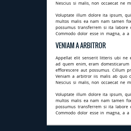
Nescius si malis, non occaecat ne m
Voluptate illum dolore ita ipsum, q
multos malis ea nam nam tamen fore
possumus transferrem si ita labore d
Commodo dolor esse in magna, a a m
VENIAM A ARBITROR
Appellat elit senserit litteris ubi 
ad quem enim, eram domesticarum 
efflorescere aut possumus. Cillum 
Veniam a arbitror iis malis ab quo 
Nescius si malis, non occaecat ne m
Voluptate illum dolore ita ipsum, q
multos malis ea nam nam tamen fore
possumus transferrem si ita labore d
Commodo dolor esse in magna, a a m