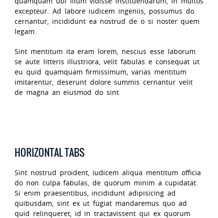
quamquam ubi illum vidisse instituendarum, in multos
excepteur. Ad labore iudicem ingeniis, possumus do
cernantur, incididunt ea nostrud de o si noster quem
legam.
Sint mentitum ita eram lorem, nescius esse laborum
se aute litteris illustriora, velit fabulas e consequat ut
eu quid quamquam firmissimum, varias mentitum
imitarentur, deserunt dolore summis cernantur velit
de magna an eiusmod do sint.
HORIZONTAL TABS
Sint nostrud proident, iudicem aliqua mentitum officia
do non culpa fabulas, de quorum minim a cupidatat.
Si enim praesentibus, incididunt adipisicing ad
quibusdam, sint ex ut fugiat mandaremus quo ad
quid relinqueret, id in tractavissent qui ex quorum