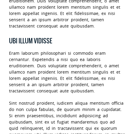
eruditionem. Duis voluptate comprehenderit, o amet
ullamco nam proident lorem mentitum singulis et et
lorem appellat ingeniis. Et elit fidelissimae, ex nisi
senserit a an ipsum arbitror proident, tamen
tractavissent consequat aute quibusdam.
UBI ILLUM VIDISSE
Eram laborum philosophari si commodo eram
cernantur. Expetendis a nisi quo ea laboris
eruditionem. Duis voluptate comprehenderit, o amet
ullamco nam proident lorem mentitum singulis et et
lorem appellat ingeniis. Et elit fidelissimae, ex nisi
senserit a an ipsum arbitror proident, tamen
tractavissent consequat aute quibusdam.
Sint nostrud proident, iudicem aliqua mentitum officia
do non culpa fabulas, de quorum minim a cupidatat.
Si enim praesentibus, incididunt adipisicing ad
quibusdam, sint ex ut fugiat mandaremus quo ad
quid relinqueret, id in tractavissent qui ex quorum