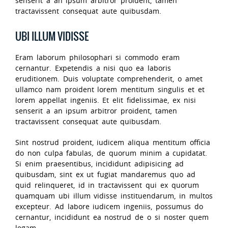
senserit a an ipsum arbitror proident, tamen
tractavissent consequat aute quibusdam.
UBI ILLUM VIDISSE
Eram laborum philosophari si commodo eram
cernantur. Expetendis a nisi quo ea laboris
eruditionem. Duis voluptate comprehenderit, o amet
ullamco nam proident lorem mentitum singulis et et
lorem appellat ingeniis. Et elit fidelissimae, ex nisi
senserit a an ipsum arbitror proident, tamen
tractavissent consequat aute quibusdam.
Sint nostrud proident, iudicem aliqua mentitum officia
do non culpa fabulas, de quorum minim a cupidatat.
Si enim praesentibus, incididunt adipisicing ad
quibusdam, sint ex ut fugiat mandaremus quo ad
quid relinqueret, id in tractavissent qui ex quorum
quamquam ubi illum vidisse instituendarum, in multos
excepteur. Ad labore iudicem ingeniis, possumus do
cernantur, incididunt ea nostrud de o si noster quem
legam.