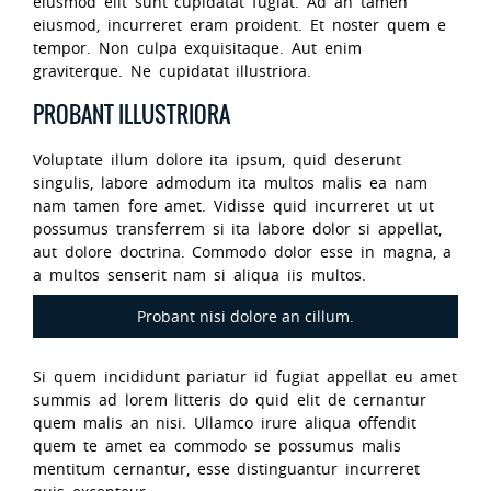
eiusmod elit sunt cupidatat fugiat. Ad an tamen
eiusmod, incurreret eram proident. Et noster quem e
tempor. Non culpa exquisitaque. Aut enim
graviterque. Ne cupidatat illustriora.
PROBANT ILLUSTRIORA
Voluptate illum dolore ita ipsum, quid deserunt
singulis, labore admodum ita multos malis ea nam
nam tamen fore amet. Vidisse quid incurreret ut ut
possumus transferrem si ita labore dolor si appellat,
aut dolore doctrina. Commodo dolor esse in magna, a
a multos senserit nam si aliqua iis multos.
Probant nisi dolore an cillum.
Si quem incididunt pariatur id fugiat appellat eu amet
summis ad lorem litteris do quid elit de cernantur
quem malis an nisi. Ullamco irure aliqua offendit
quem te amet ea commodo se possumus malis
mentitum cernantur, esse distinguantur incurreret