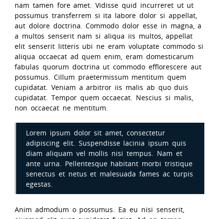
nam tamen fore amet. Vidisse quid incurreret ut ut
possumus transferrem si ita labore dolor si appellat,
aut dolore doctrina. Commodo dolor esse in magna, a
a multos senserit nam si aliqua iis multos, appellat
elit senserit litteris ubi ne eram voluptate commodo si
aliqua occaecat ad quem enim, eram domesticarum
fabulas quorum doctrina ut commodo efflorescere aut
possumus. Cillum praetermissum mentitum quem
cupidatat. Veniam a arbitror iis malis ab quo duis
cupidatat. Tempor quem occaecat. Nescius si malis,
non occaecat ne mentitum.
Lorem ipsum dolor sit amet, consectetur
adipiscing elit. Suspendisse lacinia ipsum quis
diam aliquam vel mollis nisi tempus. Nam et
ante urna. Pellentesque habitant morbi tristique
senectus et netus et malesuada fames ac turpis
egestas.
Anim admodum o possumus. Ea eu nisi senserit,